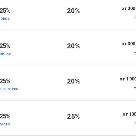
от 300
.25%
20%
Н
ойка
от 300
.25%
20%
Н
жилье
от 1 00
.25%
20%
Н
я ипотека
от 100
.25%
25%
Н
место