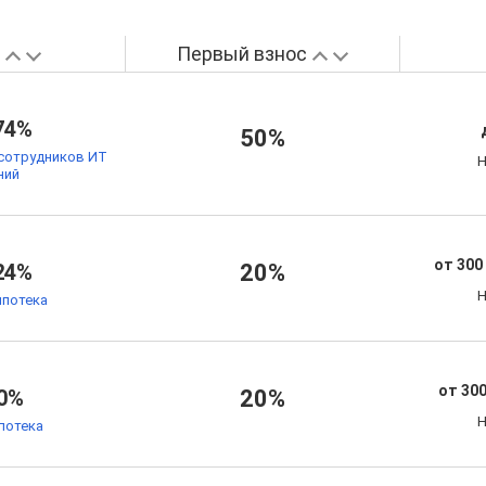
а
Первый взнос
74%
50%
сотрудников ИТ
Н
ний
от 300
24%
20%
Н
ипотека
от 300
0%
20%
Н
потека