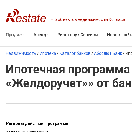
6 объектов недвижимости Котласа
Продажа
Аренда
Риэлтору / Сервисы
Новостройк
Недвижимость
/
Ипотека
/
Каталог банков
/
Абсолют Банк
/
Ип
Ипотечная программа
«Желдоручет»» от бан
Регионы действия программы