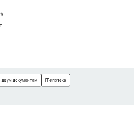
0%
ет
о двум документам
IT-ипотека