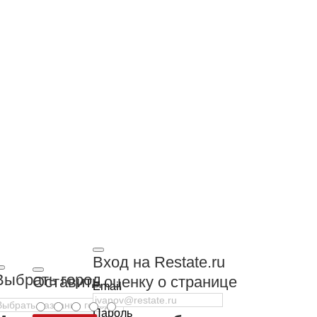
Вход на Restate.ru
Выбрать город
Оставить оценку о странице
Email
Пароль