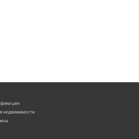
афики цен
ка недвижимости
висы