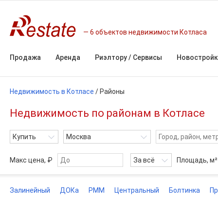
6 объектов недвижимости Котласа
Продажа
Аренда
Риэлтору / Сервисы
Новостройк
Недвижимость в Котласе
/
Районы
Недвижимость по районам в Котласе
Купить
Москва
Макс цена, ₽
За всё
Площадь,
м²
Залинейный
ДОКа
РММ
Центральный
Болтинка
П