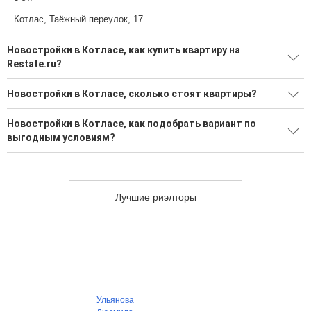
Котлас, Таёжный переулок, 17
Новостройки в Котласе, как купить квартиру на
Restate.ru?
Поможем подобрать квартиру в новостройке в Котласе от
Новостройки в Котласе, сколько стоят квартиры?
застройщика на Restate.ru
Большой выбор вариантов в новостройках
4 новостройки от надежных застройщиков
Новостройки в Котласе, как подобрать вариант по
выгодным условиям?
Воспользуйтесь нашим поиском по новостройкам, для
подбора подходящего вам варианта
Более 367 надежных застройщиков в Котласе
Выгодные ипотечные программы в банках Котласа
Лучшие риэлторы
Ульянова