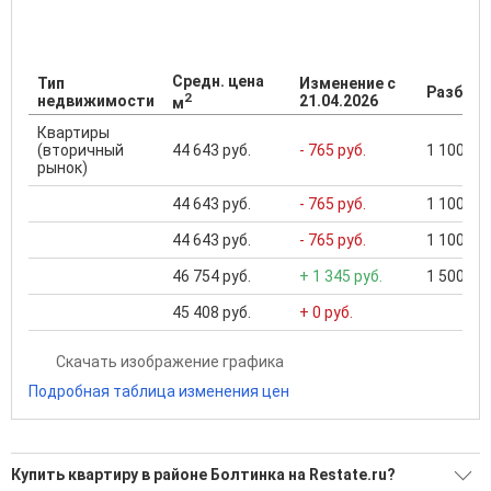
Средн. цена
Тип
Изменение с
Разброс
2
недвижимости
21.04.2026
м
Квартиры
(вторичный
44 643 руб.
- 765 руб.
1 100 000
рынок)
44 643 руб.
- 765 руб.
1 100 000
44 643 руб.
- 765 руб.
1 100 000
46 754 руб.
+ 1 345 руб.
1 500 000
45 408 руб.
+ 0 руб.
Скачать изображение графика
Подробная таблица изменения цен
Купить квартиру в районе Болтинка на Restate.ru?