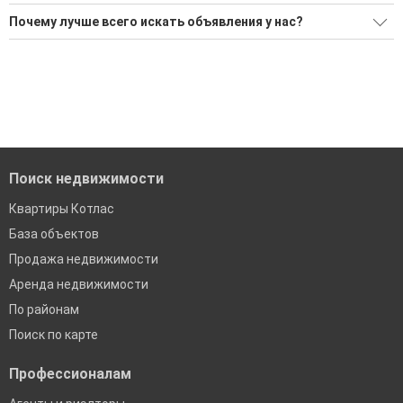
Поможем Купить квартиру в районе Болтинка?
Почему лучше всего искать объявления у нас?
Воспользуйтесь нашим поиском по новостройкам, для
Все объявления проверены и проходят строгую
подбора подходящего вам варианта
модерацию
'Сохраните результаты поиска и возвращайтесь к нему,
Удобный поиск, есть подписка на новые объявления
когда это будет нужно'
Помогаем с подбором выгодных ипотечных программ в
банках в Котласе
Поиск недвижимости
Квартиры Котлас
База объектов
Продажа недвижимости
Аренда недвижимости
По районам
Поиск по карте
Профессионалам