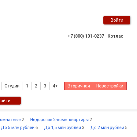
Войти
+7 (800) 101-0237
Котлас
Студии
1
2
3
4+
Вторичная
Новостройки
Найти
комнатные
2
Недорогие 2-комн. квартиры
2
До 5 млн рублей
6
До 1,5 млн рублей
3
До 2 млн рублей
5