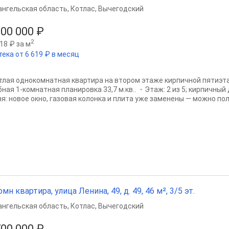
ангельская область
,
Котлас
,
Вычегодский
500 000 ₽
2
18 ₽ за м
тека от 6 619 ₽ в месяц
тлая однокомнатная квартира на втором этаже кирпичной пятиэт
бная 1‑комнатная планировка 33,7 м.кв.. ・Этаж: 2 из 5; кирпичны
ня: новое окно, газовая колонка и плита уже заменены — можно пол
омн квартира, улица Ленина, 49, д. 49, 46 м², 3/5 эт.
ангельская область
,
Котлас
,
Вычегодский
700 000 ₽