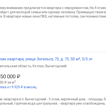
ему вниманию предлагается квартира с евроремонтом, На 4 этаж
ойдет для молодой семьи или одному человеку. Преимуществом 
ня. В квартире новые окна ПВХ, натяжные потолки, сантехника поме
омн квартира, улица Энгельса, 73, д. 73, 50 м², 5/5 эт.
ангельская область
,
Котлас
,
Вычегодский
250 000 ₽
2
00 ₽ за м
тека от 9 929 ₽ в месяц
м. квартира в п. Вычегодский - 5 этаж, кирпичный дом, - площадь 50
дельный, горячая вода центральная, - квартира уже освобождена, 