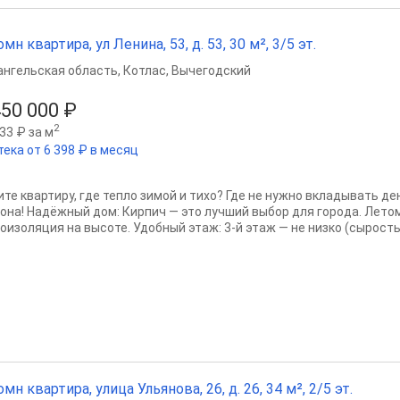
омн квартира, ул Ленина, 53, д. 53, 30 м², 3/5 эт.
ангельская область
,
Котлас
,
Вычегодский
450 000 ₽
2
33 ₽ за м
тека от 6 398 ₽ в месяц
ите квартиру, где тепло зимой и тихо? Где не нужно вкладывать де
 она! Надёжный дом: Кирпич — это лучший выбор для города. Летом
оизоляция на высоте. Удобный этаж: 3-й этаж — не низко (сырость.
омн квартира, улица Ульянова, 26, д. 26, 34 м², 2/5 эт.