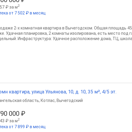
2
57 ₽ за м
тека от 7 502 ₽ в месяц
родаже 2-х комнатная квартира в Вычегодском. Общая площадь 45.
же. Удачная планировка, 2 комнаты изолирована, есть место под 
дельный. Инфраструктура: Удачное расположение дома, ТЦ, школа, 
омн квартира, улица Ульянова, 10, д. 10, 35 м², 4/5 эт.
ангельская область
,
Котлас
,
Вычегодский
790 000 ₽
2
43 ₽ за м
тека от 7 899 ₽ в месяц