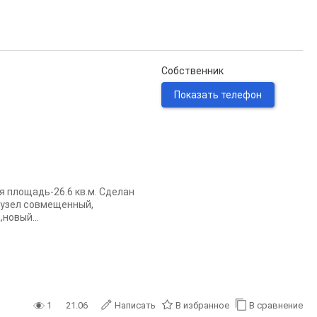
Собственник
Показать телефон
я плoщaдь-26.6 кв.м. Cдeлaн
aнузел cовмeщенный,
нoвый...
1
21.06
Написать
В избранное
В сравнение