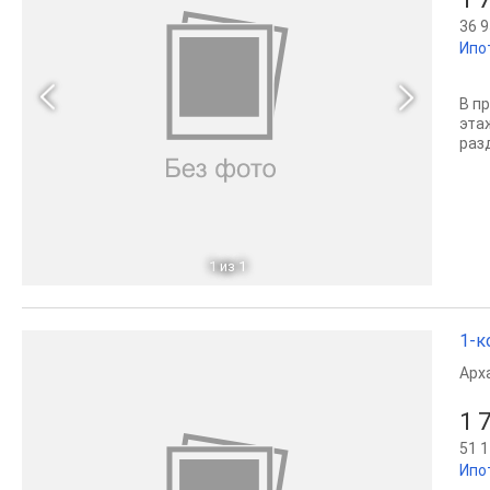
36 9
Ипо
В п
эта
раз
1
из 1
1-к
Арх
1 
51 1
Ипо