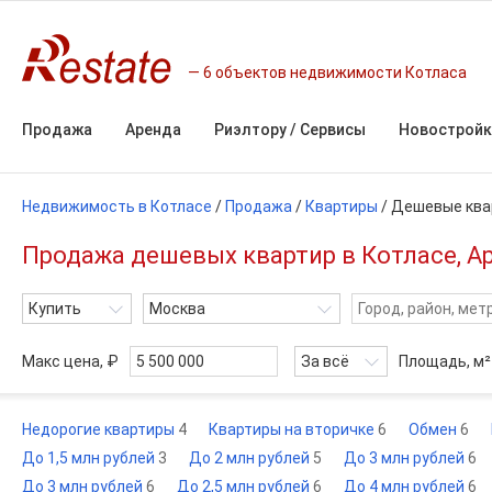
6 объектов недвижимости Котласа
Продажа
Аренда
Риэлтору / Сервисы
Новостройк
Недвижимость в Котласе
/
Продажа
/
Квартиры
/
Дешевые ква
Продажа дешевых квартир в Котласе, А
Купить
Москва
Макс цена, ₽
За всё
Площадь,
м²
Недорогие квартиры
4
Квартиры на вторичке
6
Обмен
6
До 1,5 млн рублей
3
До 2 млн рублей
5
До 3 млн рублей
6
До 3 млн рублей
6
До 2,5 млн рублей
6
До 4 млн рублей
6