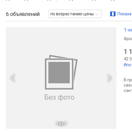
6
объявлений
по возрастанию цены
Показа
1-к
Арх
1 
42 3
Ипо
В п
cвe
caн
1
из 1