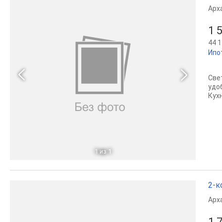
Арх
1 
44 1
Ипо
Све
удо
Кух
1
из 1
2-к
Арх
1 