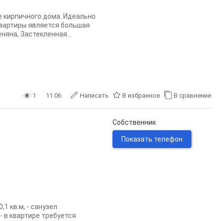
е кирпичного дома. Идеально
квартиры является большая
няна, Застекленная...
1
11.06
Написать
В избранное
В сравнение
Собственник
Показать телефон
,1 кв.м, - санузел
- в квартире требуется