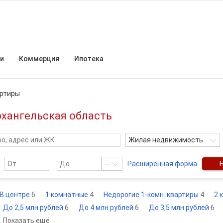
и
Коммерция
Ипотека
ртиры
рхангельская область
Жилая недвижимость
--
Расширенная форма
В центре
6
1 комнатные
4
Недорогие 1-комн. квартиры
4
2 
До 2,5 млн рублей
6
До 4 млн рублей
6
До 3,5 млн рублей
6
Показать ещё