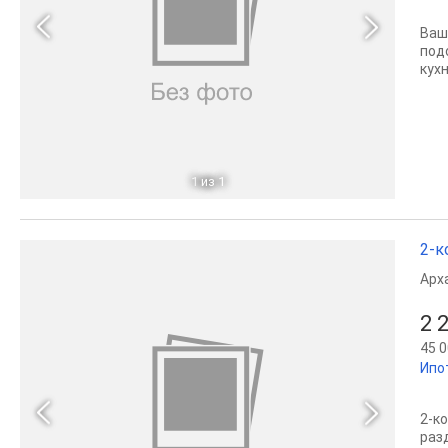
Ваш
под
кух
1
из 1
2-к
Арх
2 
45 0
Ипо
2-ко
раз