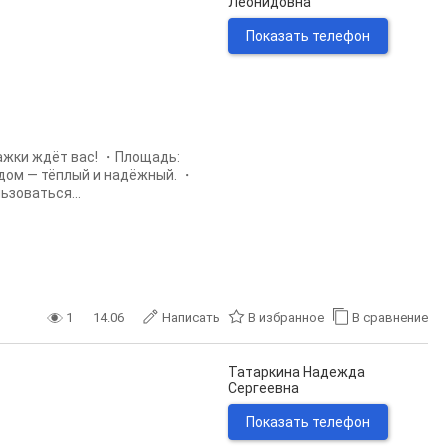
Леонидовна
Показать телефон
ажки ждёт вас! ・Площадь:
й дом — тёплый и надёжный. ・
ьзоваться...
1
14.06
Написать
В избранное
В сравнение
Татаркина Надежда
Сергеевна
Показать телефон