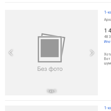
1-к
Арх
1 
48 3
Ипо
Хот
Вот
шум
1
из 1
1-к