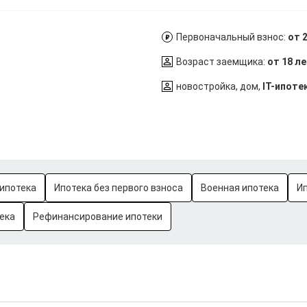
Первоначальный взнос:
от 
Возраст заемщика:
от 18 л
новостройка, дом,
IT-ипоте
ипотека
Ипотека без первого взноса
Военная ипотека
И
ека
Рефинансирование ипотеки