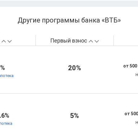
Другие программы банка «ВТБ»
а
Первый взнос
от 500
7%
20%
Н
ипотека
от 500
.6%
5%
Н
потека