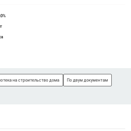
20%
ет
ка
потека на строительство дома
По двум документам