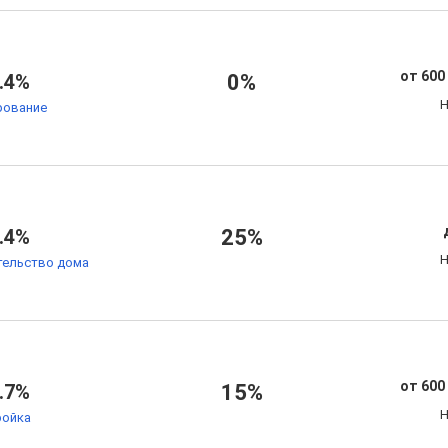
от 600
.4%
0%
Н
рование
.4%
25%
Н
тельство дома
от 600
.7%
15%
Н
ойка