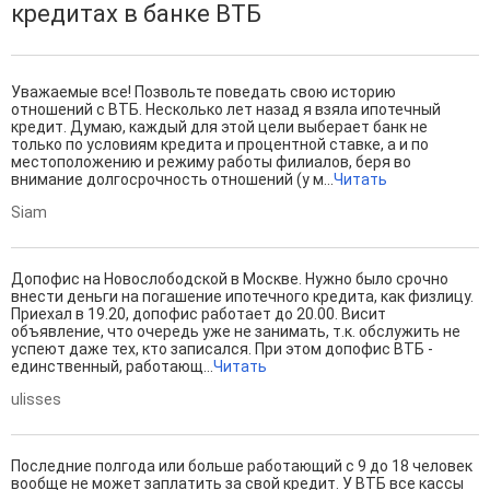
кредитах в банке ВТБ
Уважаемые все! Позвольте поведать свою историю
отношений с ВТБ. Несколько лет назад я взяла ипотечный
кредит. Думаю, каждый для этой цели выберает банк не
только по условиям кредита и процентной ставке, а и по
местоположению и режиму работы филиалов, беря во
внимание долгосрочность отношений (у м...
Читать
Siam
Допофис на Новослободской в Москве. Нужно было срочно
внести деньги на погашение ипотечного кредита, как физлицу.
Приехал в 19.20, допофис работает до 20.00. Висит
объявление, что очередь уже не занимать, т.к. обслужить не
успеют даже тех, кто записался. При этом допофис ВТБ -
единственный, работающ...
Читать
ulisses
Последние полгода или больше работающий с 9 до 18 человек
вообще не может заплатить за свой кредит. У ВТБ все кассы