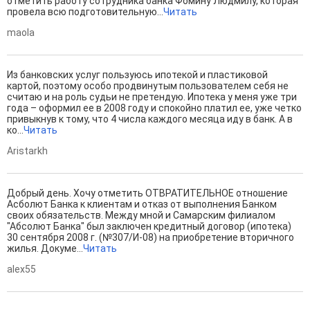
отметить работу сотрудника банка Фомину Людмилу, которая
провела всю подготовительную...
Читать
maola
Из банковских услуг пользуюсь ипотекой и пластиковой
картой, поэтому особо продвинутым пользователем себя не
считаю и на роль судьи не претендую. Ипотека у меня уже три
года – оформил ее в 2008 году и спокойно платил ее, уже четко
привыкнув к тому, что 4 числа каждого месяца иду в банк. А в
ко...
Читать
Aristarkh
Добрый день. Хочу отметить ОТВРАТИТЕЛЬНОЕ отношение
Асболют Банка к клиентам и отказ от выполнения Банком
своих обязательств. Между мной и Самарским филиалом
"Абсолют Банка" был заключен кредитный договор (ипотека)
30 сентября 2008 г. (№307/И-08) на приобретение вторичного
жилья. Докуме...
Читать
alex55